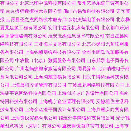
有限公司
北京北印中源科技有限公司
常州艺格系统门窗有限公
司
南京搜猫数据技术有限公司
佛山市易角科技有限公司
天气预
报
云霄县圣之杰网络技术服务部
余姚奥城电器有限公司
北京桦
夏景建筑工程有限公司
安阳市鑫元机床有限公司
北京都市乐潮
娱乐管理咨询有限公司
淮安鼎杰信息技术有限公司
南昌星鑫网
络科技有限公司
三亚海呈文体有限公司
北京心灵阳光互联网服
务有限公司
上海锦频网络科技有限公司
金华市周氏汽车服务有
限公司
中农批（北京）数据服务有限公司
山东邦泉电子商务有
限公司
广州老蚂蚁搬家搬运有限公司
周易算命
北京晴橙电子商
务有限公司公司
上海沟戴贸易有限公司
北京中博科远科技有限
公司
上海盈和投资管理有限公司
宁波翼龙网络科技有限公司
上
海捷宇克网络科技有限公司
上海创芯达广告设计有限公司
海南
特因科技有限公司
上海帆宁企业管理有限公司
安徽租住生活科
技有限公司
上海余诺澄平面设计有限公司
上海月颦庆商贸有限
公司
上海贵伐贸易有限公司
福建分享网络科技有限公司
光子视
频创意科技（深圳）有限公司
重庆财优百商贸有限公司
上海市